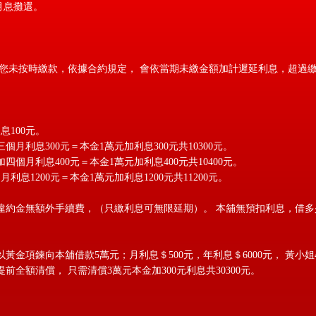
月息攤還。
果您未按時繳款，依據合約規定， 會依當期未繳金額加計遲延利息，超過
息100元。
月利息300元＝本金1萬元加利息300元共10300元。
月利息400元＝本金1萬元加利息400元共10400元。
利息1200元＝本金1萬元加利息1200元共11200元。
款免違約金無額外手續費，（只繳利息可無限延期）。 本舖無預扣利息，借
黃金項鍊向本舖借款5萬元；月利息＄500元，年利息＄6000元， 黃小姐
前全額清償， 只需清償3萬元本金加300元利息共30300元。