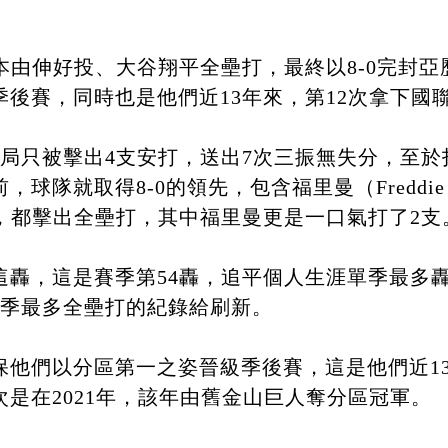
本由伸好投、大谷翔平全壘打，最終以8-0完封
後賽，同時也是他們近13年來，第12次拿下國
6局只被擊出4支安打，送出7次三振無失分，至
隊就取得8-0的領先，包含福里曼（Freddie F
谷翔平，都擊出全壘打，其中福里曼更是一口氣打了2支
這轟，這是賽季第54轟，追平個人生涯單季最多
單季最多全壘打的紀錄給刷新。
他們以分區第一之姿晉級季後賽，這是他們近13
是在2021年，該年由舊金山巨人奪分區冠軍。