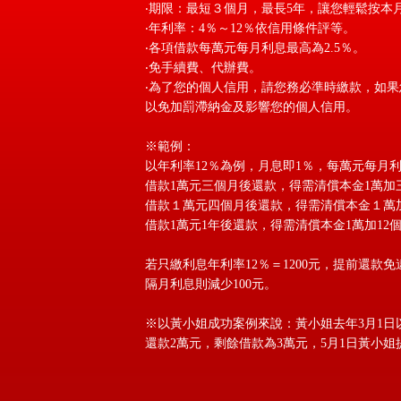
‧期限：最短３個月，最長5年，讓您輕鬆按本
‧年利率：4％～12％依信用條件評等。
‧各項借款每萬元每月利息最高為2.5％。
‧免手續費、代辦費。
‧為了您的個人信用，請您務必準時繳款，如
以免加罰滯納金及影響您的個人信用。
※範例：
以年利率12％為例，月息即1％，每萬元每月利
借款1萬元三個月後還款，得需清償本金1萬加三個
借款１萬元四個月後還款，得需清償本金１萬加四個
借款1萬元1年後還款，得需清償本金1萬加12個月
若只繳利息年利率12％＝1200元，提前還
隔月利息則減少100元。
※以黃小姐成功案例來說：黃小姐去年3月1日以
還款2萬元，剩餘借款為3萬元，5月1日黃小姐提