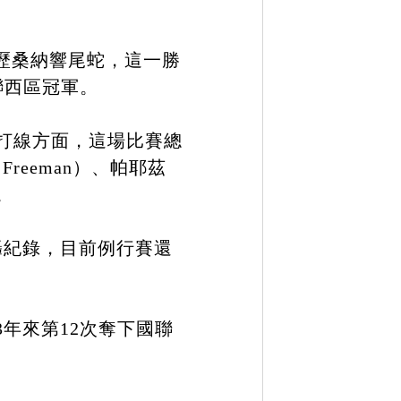
亞歷桑納響尾蛇，這一勝
聯西區冠軍。
於打線方面，這場比賽總
reeman）、帕耶茲
。
轟紀錄，目前例行賽還
年來第12次奪下國聯