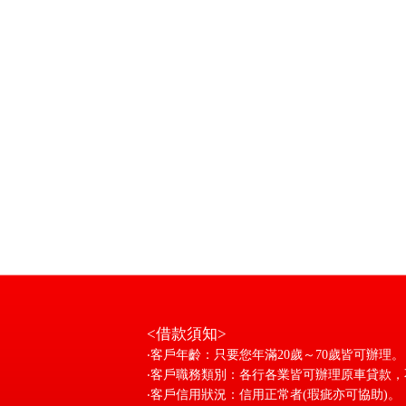
<借款須知>
‧客戶年齡：只要您年滿20歲～70歲皆可辦理。
‧客戶職務類別：各行各業皆可辦理原車貸款，
‧客戶信用狀況：信用正常者(瑕疵亦可協助)。