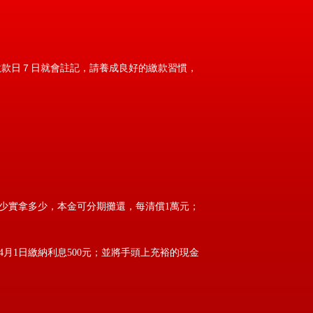
繳款日７日就會註記，請養成良好的繳款習慣，
多少實拿多少，本金可分期攤還，每清償1萬元；
4月1日繳納利息500元；並將手頭上充裕的現金