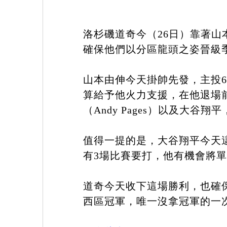
洛杉磯道奇今（26日）靠著山
確保他們以分區龍頭之姿晉級季
山本由伸今天掛帥先發，主投
算給予他火力支援，在他退場前，球
（Andy Pages）以及大
值得一提的是，大谷翔平今天
有3場比賽要打，他有機會將
道奇今天收下這場勝利，也確保
西區冠軍，唯一沒拿冠軍的一次