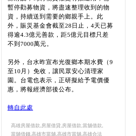
暫停勸募物資，將盡速整理收到的物
資，持續送到需要的鄉親手上。此
外，賑災基金會截至28日止，4天已募
得逾4.3億元善款，距5億元目標只差
不到7000萬元。
另外，台水昨宣布光復鄉本期水費（9
至10月）免收，讓民眾安心清理家
園。台電也表示，正研擬給予電價優
惠，將報經濟部後公布。
轉自此處
高雄房屋借款,房屋借貸,房屋借款,當舖借款,
當舖借錢,高雄市當舖,高雄市當舖,高雄合法