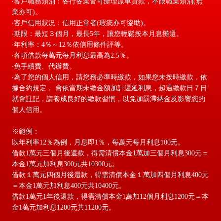
‧客戶職務類別：各行各業皆可辦理原車貸款，不限職業類別(無
業亦可)。
‧客戶信用狀況：信用正常者(瑕疵亦可協助)。
‧期限：最短３個月，最長5年，讓您輕鬆按本月息攤還。
‧年利率：4％～12％依信用條件評等。
‧各項借款每萬元每月利息最高為2.5％。
‧免手續費、代辦費。
‧為了您的個人信用，請您務必準時繳款，如果您未按時繳款，依
據合約規定， 會依當期未繳金額加計遲延利息，超過繳款日７日
就會註記，請養成良好的繳款習慣，以免加罰滯納金及影響您的
個人信用。
※範例：
以年利率12％為例，月息即1％，每萬元每月利息100元。
借款1萬元三個月後還款，得需清償本金1萬加三個月利息300元＝
本金1萬元加利息300元共10300元。
借款１萬元四個月後還款，得需清償本金１萬加四個月利息400元
＝本金1萬元加利息400元共10400元。
借款1萬元1年後還款，得需清償本金1萬加12個月利息1200元＝本
金1萬元加利息1200元共11200元。