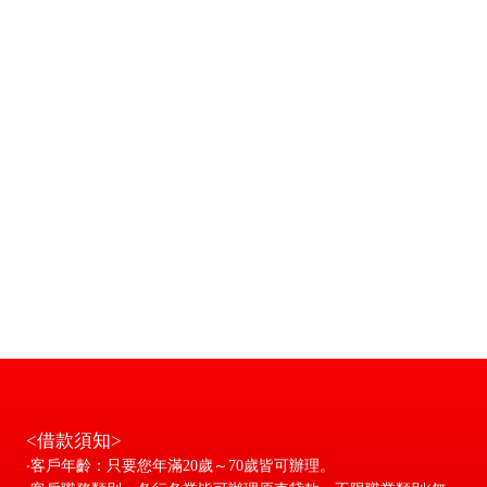
<借款須知>
‧客戶年齡：只要您年滿20歲～70歲皆可辦理。