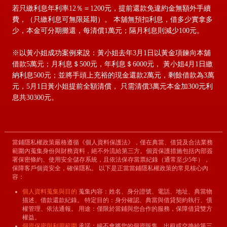
若只繳利息年利率12％＝1200元，提前還款免違約金無額外手續
費，（只繳利息可無限延期）。 本舖無預扣利息，借多少實拿多
少，本金可分期攤還，每清償1萬元；隔月利息則減少100元。
※以黃小姐成功案例來說：黃小姐去年3月1日以黃金項鍊向本舖
借款5萬元；月利息＄500元，年利息＄6000元， 黃小姐4月1日繳
納利息500元；並將手頭上充裕的現金還款2萬元，剩餘借款為3萬
元，5月1日黃小姐提前全額清償， 只需清償3萬元本金加300元利
息共30300元。
當鋪隱私權政策嚴格遵循《個人資料保護法》，僅在典當、借貸及合法業務
範圍內蒐集身份與財務資料，絕不外流給第三方。個資保護措施包括內部簽
署保密條約、使用安全儲存系統，且依法保存當票紀錄（通常至少5年），
保障客戶個資安全，確保隱私。 以下是正當當鋪隱私權政策的常見核心內
容：
個人資料蒐集與目的
蒐集內容：姓名、身分證號、電話、地址、典當物
描述、借款還款紀錄。 特定目的：身分確認、典當與借貸契約執行、債
權管理、依法通報。 用途：僅限於當鋪與您合作的服務，保障借貸雙方
權益。
個資保密與利用範圍
承諾：絕不會將您的個資販售、出租或交換給第三