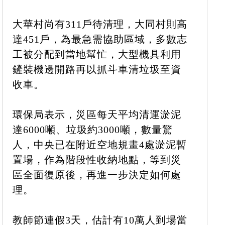
大華村尚有311戶待清理，大同村則高
達451戶，為最急需協助區域，多數志
工被分配到當地幫忙，大型機具利用
鏟裝機邊開路再以抓斗車清垃圾至資
收車。
環保局表示，災區每天平均清運淤泥
達6000噸、垃圾約3000噸，數量驚
人，中央已在附近空地規畫4處淤泥暫
置場，作為階段性收納地點，等到災
區全面復原後，再進一步決定如何處
理。
教師節連假3天，估計有10萬人到場當