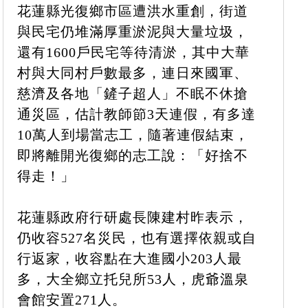
花蓮縣光復鄉市區遭洪水重創，街道
與民宅仍堆滿厚重淤泥與大量垃圾，
還有1600戶民宅等待清淤，其中大華
村與大同村戶數最多，連日來國軍、
慈濟及各地「鏟子超人」不眠不休搶
通災區，估計教師節3天連假，有多達
10萬人到場當志工，隨著連假結束，
即將離開光復鄉的志工說：「好捨不
得走！」
花蓮縣政府行研處長陳建村昨表示，
仍收容527名災民，也有選擇依親或自
行返家，收容點在大進國小203人最
多，大全鄉立托兒所53人，虎爺溫泉
會館安置271人。