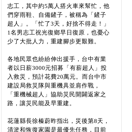
志工，其中約5萬人搭火車來幫忙，他
們穿雨鞋、自備鏟子，被稱為「鏟子
超人」。「忙了3天，好捨不得走！」
1名男志工祝光復鄉早日復原，也憂心
少了大批人力，重建腳步更艱難。
各地民眾也紛紛伸出援手，台中有業
者以日薪3000元招募「有薪超人」投
入救災，預計花費20萬元。而台中市
建設局救災隊與重機具並肩作戰，
「重機械超人」協助災民開闢返家之
路，讓災民能及早重建。
花蓮縣長徐榛蔚昨指出，災後第8天，
清淤和恢復家園是最優先任務，目前