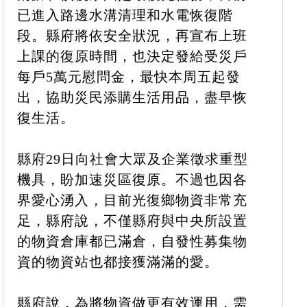
已進入路邊水溝清理和水電恢復階
段。縣府將依安全狀況，再宣布上班
上課的復原時間，也決定發給受災戶
每戶5萬元慰問金，最快本周五起發
出，協助災民添購生活用品，盡早恢
復生活。
縣府29日向社會大眾及企業徵求重型
機具，盼加速災區復原。不過也因各
界愛心湧入，目前光復鄉物資非常充
足，縣府說，不僅縣府與中央所設置
的物資倉庫都已滿倉，自發性募集物
資的物資站也都接獲滿滿的愛。
縣府說，為將物資做更有效運用，需