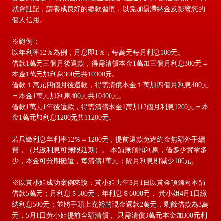
就會註記，請養成良好的繳款習慣，以免加罰滯納金及影響您的
個人信用。
※範例：
以年利率12％為例，月息即1％，每萬元每月利息100元。
借款1萬元三個月後還款，得需清償本金1萬加三個月利息300元＝
本金1萬元加利息300元共10300元。
借款１萬元四個月後還款，得需清償本金１萬加四個月利息400元
＝本金1萬元加利息400元共10400元。
借款1萬元1年後還款，得需清償本金1萬加12個月利息1200元＝本
金1萬元加利息1200元共11200元。
若只繳利息年利率12％＝1200元，提前還款免違約金無額外手續
費，（只繳利息可無限延期）。 本舖無預扣利息，借多少實拿多
少，本金可分期攤還，每清償1萬元；隔月利息則減少100元。
※以黃小姐成功案例來說：黃小姐去年3月1日以黃金項鍊向本舖
借款5萬元；月利息＄500元，年利息＄6000元， 黃小姐4月1日繳
納利息500元；並將手頭上充裕的現金還款2萬元，剩餘借款為3萬
元，5月1日黃小姐提前全額清償， 只需清償3萬元本金加300元利