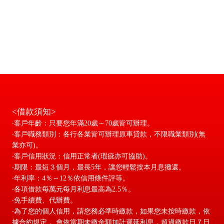
<借款須知>
‧客戶年齡：只要您年滿20歲～70歲皆可辦理。
‧客戶職務類別：各行各業皆可辦理原車貸款，不限職業類別(無
業亦可)。
‧客戶信用狀況：信用正常者(瑕疵亦可協助)。
‧期限：最短３個月，最長5年，讓您輕鬆按本月息攤還。
‧年利率：4％～12％依信用條件評等。
‧各項借款每萬元每月利息最高為2.5％。
‧免手續費、代辦費。
‧為了您的個人信用，請您務必準時繳款，如果您未按時繳款，依
據合約規定， 會依當期未繳金額加計遲延利息，超過繳款日７日