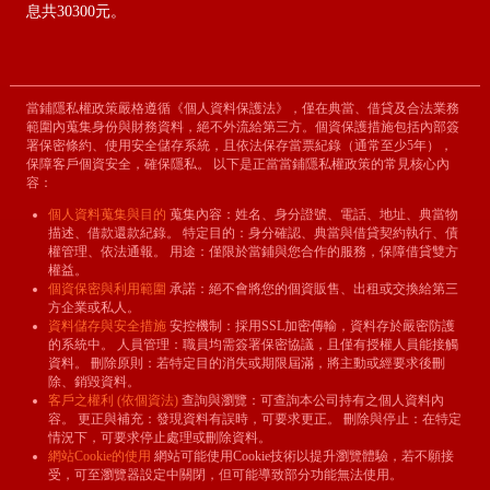
息共30300元。
當鋪隱私權政策嚴格遵循《個人資料保護法》，僅在典當、借貸及合法業務
範圍內蒐集身份與財務資料，絕不外流給第三方。個資保護措施包括內部簽
署保密條約、使用安全儲存系統，且依法保存當票紀錄（通常至少5年），
保障客戶個資安全，確保隱私。 以下是正當當鋪隱私權政策的常見核心內
容：
個人資料蒐集與目的
蒐集內容：姓名、身分證號、電話、地址、典當物
描述、借款還款紀錄。 特定目的：身分確認、典當與借貸契約執行、債
權管理、依法通報。 用途：僅限於當鋪與您合作的服務，保障借貸雙方
權益。
個資保密與利用範圍
承諾：絕不會將您的個資販售、出租或交換給第三
方企業或私人。
資料儲存與安全措施
安控機制：採用SSL加密傳輸，資料存於嚴密防護
的系統中。 人員管理：職員均需簽署保密協議，且僅有授權人員能接觸
資料。 刪除原則：若特定目的消失或期限屆滿，將主動或經要求後刪
除、銷毀資料。
客戶之權利 (依個資法)
查詢與瀏覽：可查詢本公司持有之個人資料內
容。 更正與補充：發現資料有誤時，可要求更正。 刪除與停止：在特定
情況下，可要求停止處理或刪除資料。
網站Cookie的使用
網站可能使用Cookie技術以提升瀏覽體驗，若不願接
受，可至瀏覽器設定中關閉，但可能導致部分功能無法使用。