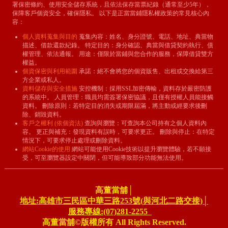
署保密條約、使用安全儲存系統，且依法保存當票紀錄（通常至少5年），
保障客戶個資安全，確保隱私。 以下是正當當鋪隱私權政策的常見核心內
容：
個人資料蒐集與目的
蒐集內容：姓名、身分證號、電話、地址、典當物
描述、借款還款紀錄。 特定目的：身分確認、典當與借貸契約執行、債
權管理、依法通報。 用途：僅限於當鋪與您合作的服務，保障借貸雙方
權益。
個資保密與利用範圍
承諾：絕不會將您的個資販售、出租或交換給第三
方企業或私人。
資料儲存與安全措施
安控機制：採用SSL加密傳輸，資料存於嚴密防護
的系統中。 人員管理：職員均需簽署保密協議，且僅有授權人員能接觸
資料。 刪除原則：若特定目的消失或期限屆滿，將主動或經要求後刪
除、銷毀資料。
客戶之權利 (依個資法)
查詢與瀏覽：可查詢本公司持有之個人資料內
容。 更正與補充：發現資料有誤時，可要求更正。 刪除與停止：在特定
情況下，可要求停止處理或刪除資料。
網站Cookie的使用
網站可能使用Cookie技術以提升瀏覽體驗，若不願接
受，可至瀏覽器設定中關閉，但可能導致部分功能無法使用。
高董當舖│
地址:高雄市三民區中華三路253號(與河北二路交接)│
服務專線:(07)281-2255
高董當舖©版權所有 All Rights Reserved.