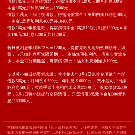
借款1萬元三個月後還款，得需清償本金1萬加三個月利息300元＝
本金1萬元加利息300元共10300元。
借款１萬元四個月後還款，得需清償本金１萬加四個月利息400元
＝本金1萬元加利息400元共10400元。
借款1萬元1年後還款，得需清償本金1萬加12個月利息1200元＝本
金1萬元加利息1200元共11200元。
若只繳利息年利率12％＝1200元，提前還款免違約金無額外手續
費，（只繳利息可無限延期）。 本舖無預扣利息，借多少實拿多
少，本金可分期攤還，每清償1萬元；隔月利息則減少100元。
※以黃小姐成功案例來說：黃小姐去年3月1日以黃金項鍊向本舖
借款5萬元；月利息＄500元，年利息＄6000元， 黃小姐4月1日繳
納利息500元；並將手頭上充裕的現金還款2萬元，剩餘借款為3萬
元，5月1日黃小姐提前全額清償， 只需清償3萬元本金加300元利
息共30300元。
當鋪隱私權政策嚴格遵循《個人資料保護法》，僅在典當、借貸及合法業務
範圍內蒐集身份與財務資料，絕不外流給第三方。個資保護措施包括內部簽