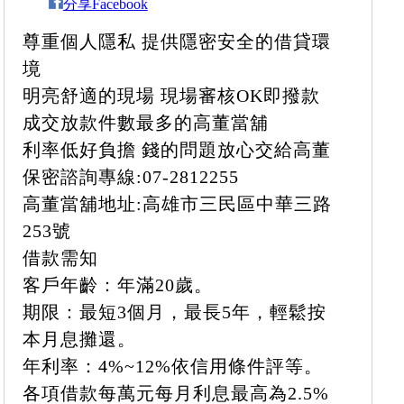
分享Facebook
尊重個人隱私 提供隱密安全的借貸環
境
明亮舒適的現場 現場審核OK即撥款
成交放款件數最多的高董當舖
利率低好負擔 錢的問題放心交給高董
保密諮詢專線:07-2812255
高董當舖地址:高雄市三民區中華三路
253號
借款需知
客戶年齡：年滿20歲。
期限：最短3個月，最長5年，輕鬆按
本月息攤還。
年利率：4%~12%依信用條件評等。
各項借款每萬元每月利息最高為2.5%