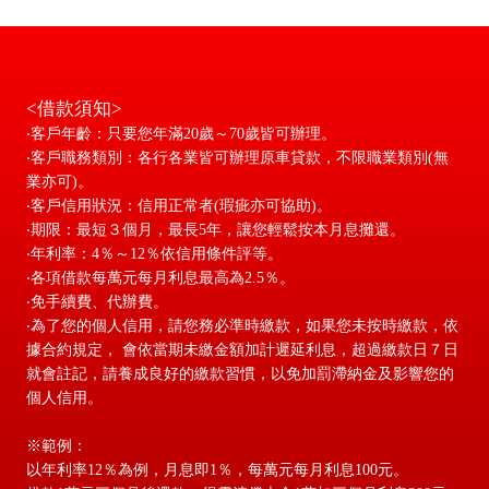
<借款須知>
‧客戶年齡：只要您年滿20歲～70歲皆可辦理。
‧客戶職務類別：各行各業皆可辦理原車貸款，不限職業類別(無
業亦可)。
‧客戶信用狀況：信用正常者(瑕疵亦可協助)。
‧期限：最短３個月，最長5年，讓您輕鬆按本月息攤還。
‧年利率：4％～12％依信用條件評等。
‧各項借款每萬元每月利息最高為2.5％。
‧免手續費、代辦費。
‧為了您的個人信用，請您務必準時繳款，如果您未按時繳款，依
據合約規定， 會依當期未繳金額加計遲延利息，超過繳款日７日
就會註記，請養成良好的繳款習慣，以免加罰滯納金及影響您的
個人信用。
※範例：
以年利率12％為例，月息即1％，每萬元每月利息100元。